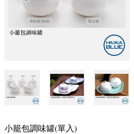
小籠包調味罐(單入)