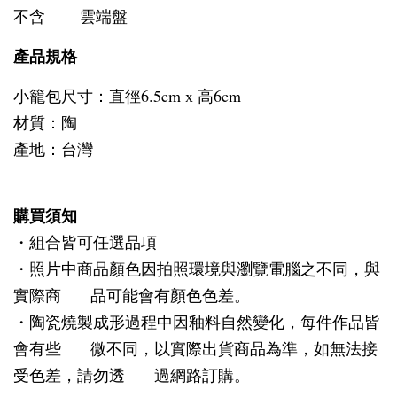
不含 雲端盤
產品規格
小籠包尺寸：直徑6.5cm x 高6cm
材質：陶
產地：台灣
購買須知
・組合皆可任選品項
・照片中商品顏色因拍照環境與瀏覽電腦之不同，與
實際商 品可能會有顏色色差。
・陶瓷燒製成形過程中因釉料自然變化，每件作品皆
會有些 微不同，以實際出貨商品為準，如無法接
受色差，請勿透 過網路訂購。