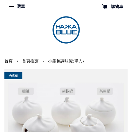
選單
購物車
›
›
首頁
首頁推薦
小籠包調味罐(單入)
台客藍