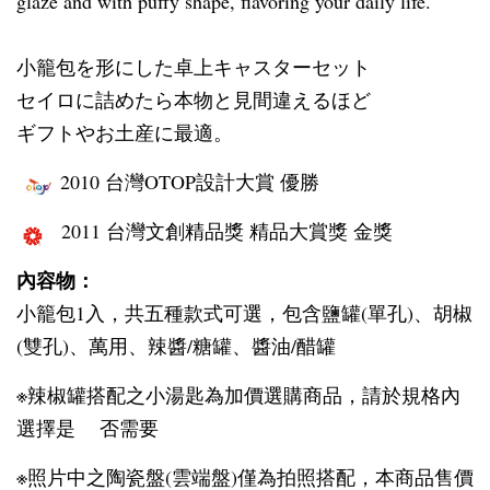
glaze and with puffy shape, flavoring your daily life.
小籠包を形にした卓上キャスターセット
セイロに詰めたら本物と見間違えるほど
ギフトやお土産に最適。
2010 台灣OTOP設計大賞 優勝
2011 台灣文創精品獎 精品大賞獎 金獎
內容物：
小籠包1入，共五種款式可選，包含鹽罐(單孔)、胡椒
(雙孔)、萬用、辣醬/糖罐、醬油/醋罐
※辣椒罐搭配之小湯匙為加價選購商品，請於規格內
選擇是 否需要
※照片中之陶瓷盤(雲端盤)僅為拍照搭配，本商品售價