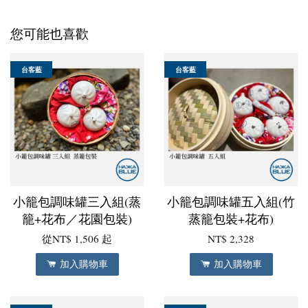
您可能也喜歡
台客藍
台客藍
小籠包調味罐三入組(蒸
小籠包調味罐五入組(竹
籠+花布／花園包裝)
蒸籠包裝+花布)
從
NT$ 1,506
起
NT$ 2,328
加入購物車
加入購物車